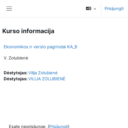
Pereiti į pagrindinį turinį
Prisijungti
Šoninis skydelis
Kurso informacija
Ekonomikos ir verslo pagrindai KA_8
V. Zolubienė
Dėstytojas:
Vilija Zolubienė
Dėstytojas:
VILIJA ZOLUBIENĖ
Esate neprisijungę. (
Prisijungti
)