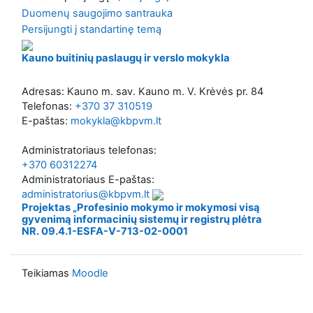
Duomenų saugojimo santrauka
Persijungti į standartinę temą
Kauno buitinių paslaugų ir verslo mokykla
Adresas: Kauno m. sav. Kauno m. V. Krėvės pr. 84
Telefonas:
+370 37 310519
E-paštas:
mokykla@kbpvm.lt
Administratoriaus telefonas:
+370 60312274
Administratoriaus E-paštas:
administratorius@kbpvm.lt
Projektas „Profesinio mokymo ir mokymosi visą
gyvenimą informacinių sistemų ir registrų plėtra
NR. 09.4.1-ESFA-V-713-02-0001
Teikiamas
Moodle