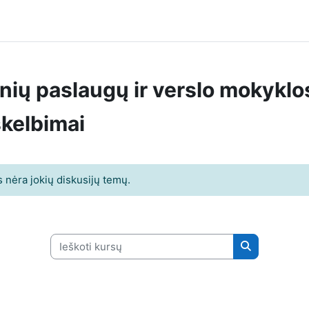
inių paslaugų ir verslo mokykl
skelbimai
 nėra jokių diskusijų temų.
Ieškoti kursų
Ieškoti kursų