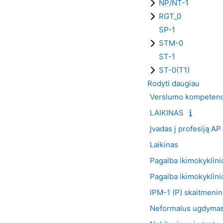
NP/NT-1
RGT_0
SP-1
STM-0
ST-1
ST-0(T1)
Rodyti daugiau
Verslumo kompetenci
LAIKINAS
Įvadas į profesiją AP
Laikinas
Pagalba ikimokyklin
Pagalba ikimokyklin
IPM-1 (P) skaitmenin
Neformalus ugdyma