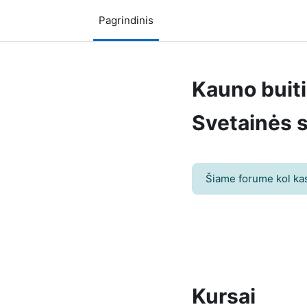
Pereiti į pagrindinį turinį
Pagrindinis
Kauno buit
Svetainės 
Šiame forume kol kas
Kursai