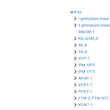
Kita
I gimnazijos klasė
II gimnazijos klasė
RM/SM-1
RG_0/SM_0
AK_9
SO_9
IP/IT-1
IPM-1(P1)
IPM-1(T1)
AP/AT-1
EP/ET-1
FP/FT-1
FTM-0, FTM-0(T)
KP/KT-1