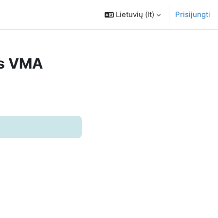
Lietuvių ‎(lt)‎
Prisijungti
os VMA