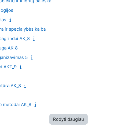
bjektų ir klientų paieška
logijos
mas
ra ir specialybės kalba
pagrindai AK_8
auga AK-8
rganizavimas 5
iai AKT_9
ratūra AK_8
o metodai AK_8
Rodyti daugiau