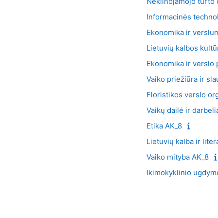
Nekilnojamojo turto o
Informacinės techno
Ekonomika ir verslu
Lietuvių kalbos kultū
Ekonomika ir verslo 
Vaiko priežiūra ir sl
Floristikos verslo o
Vaikų dailė ir darbel
Etika AK_8
Lietuvių kalba ir lite
Vaiko mityba AK_8
Ikimokyklinio ugdym