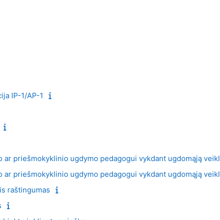
ja IP-1/AP-1
io ar priešmokyklinio ugdymo pedagogui vykdant ugdomąją veik
io ar priešmokyklinio ugdymo pedagogui vykdant ugdomąją veik
is raštingumas
s