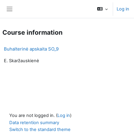
Skip to main content
Log in
Side panel
Course information
Buhalterinė apskaita SO_9
E. Skaržauskienė
You are not logged in. (
Log in
)
Data retention summary
Switch to the standard theme