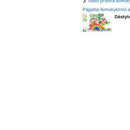
Vaiko priežra ikimok
Pagalba ikimokyklinio
Dėstyt