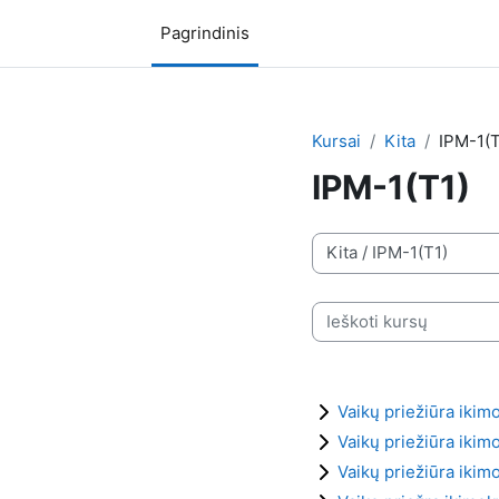
Pereiti į pagrindinį turinį
Pagrindinis
Kursai
Kita
IPM-1(T
IPM-1(T1)
Kursų kategorijos
Ieškoti kursų
Vaikų priežiūra ikim
Vaikų priežiūra ikim
Vaikų priežiūra ikim