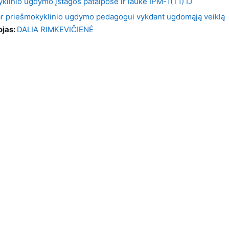
yklinio ugdymo įstagos patalpose ir lauke IPM-1(T1) IJ
 ar priešmokyklinio ugdymo pedagogui vykdant ugdomąją veiklą
ojas:
DALIA RIMKEVIČIENĖ