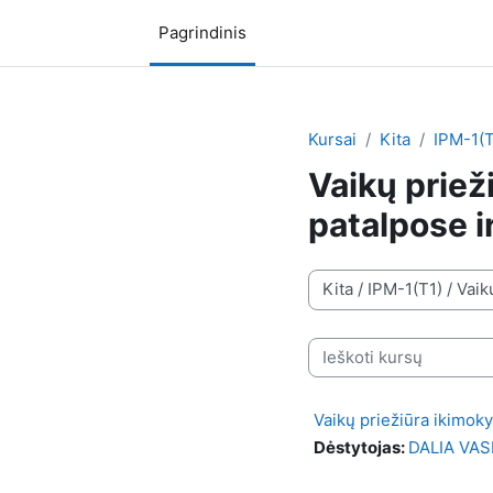
Pereiti į pagrindinį turinį
Pagrindinis
Kursai
Kita
IPM-1(T
Vaikų priež
patalpose i
Kursų kategorijos
Ieškoti kursų
Vaikų priežiūra ikimoky
Dėstytojas:
DALIA VAS