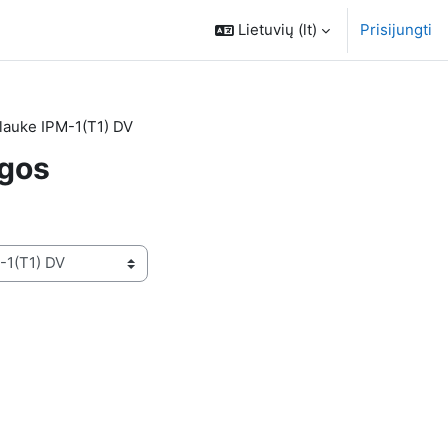
Lietuvių ‎(lt)‎
Prisijungti
 lauke IPM-1(T1) DV
igos